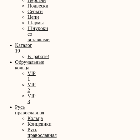
Перстни
Подвески
Серьги
Цепи
Шармы
Шнуроки
со
вставками
Каталог
19
В_работе!
Обручальные
кольца
VIP
1
VIP
2
VIP
3
Русь
православная
Кольца
Концевики
Русь
православная