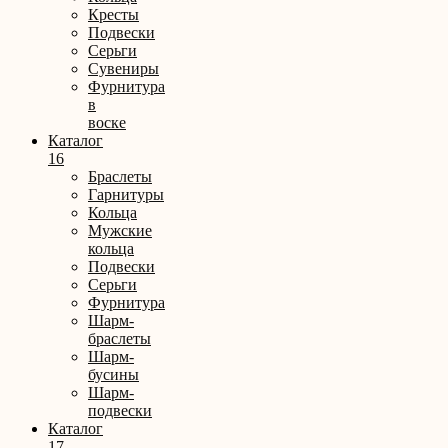
Кресты
Подвески
Серьги
Сувениры
Фурнитура
в
воске
Каталог
16
Браслеты
Гарнитуры
Кольца
Мужские
кольца
Подвески
Серьги
Фурнитура
Шарм-
браслеты
Шарм-
бусины
Шарм-
подвески
Каталог
17