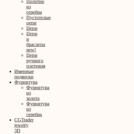
Полотно
из
серебра
Пустотелые
цепи
Цепи
Цепи
и
браслеты
new!
Цепи
ручннго
плетения
Именные
подвески
Фурнитура
Фурнитура
из
золота
Фурнитура
из
серебра
CGTrader
jewelry
3D