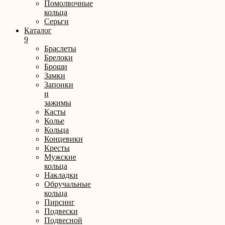
Помолвочные
кольца
Серьги
Каталог
9
Браслеты
Брелоки
Броши
Замки
Запонки
и
зажимы
Касты
Колье
Кольца
Концевики
Кресты
Мужские
кольца
Накладки
Обручальные
кольца
Пирсинг
Подвески
Подвесной