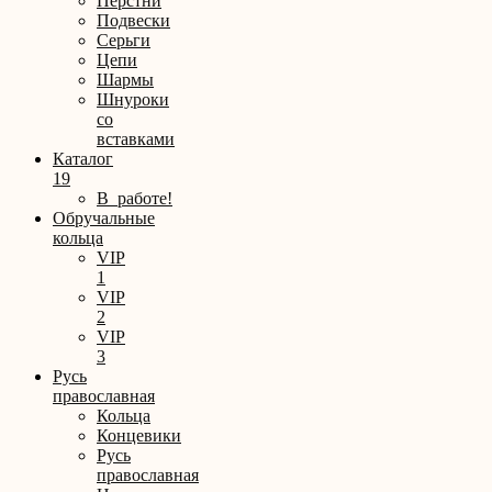
Перстни
Подвески
Серьги
Цепи
Шармы
Шнуроки
со
вставками
Каталог
19
В_работе!
Обручальные
кольца
VIP
1
VIP
2
VIP
3
Русь
православная
Кольца
Концевики
Русь
православная