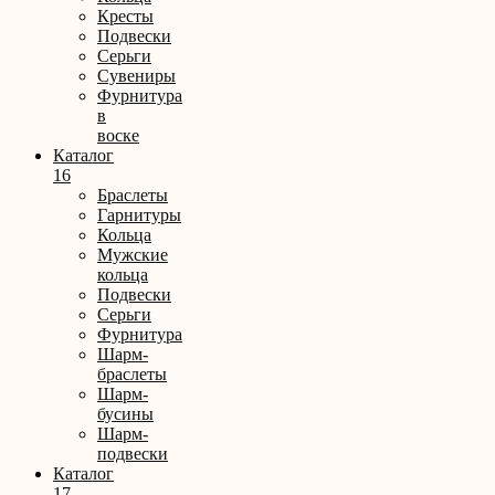
Кресты
Подвески
Серьги
Сувениры
Фурнитура
в
воске
Каталог
16
Браслеты
Гарнитуры
Кольца
Мужские
кольца
Подвески
Серьги
Фурнитура
Шарм-
браслеты
Шарм-
бусины
Шарм-
подвески
Каталог
17