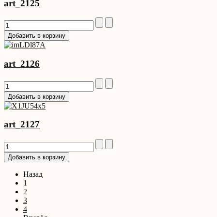
art_2125
art_2126
art_2127
Назад
1
2
3
4