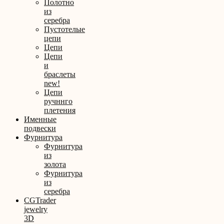
Полотно
из
серебра
Пустотелые
цепи
Цепи
Цепи
и
браслеты
new!
Цепи
ручннго
плетения
Именные
подвески
Фурнитура
Фурнитура
из
золота
Фурнитура
из
серебра
CGTrader
jewelry
3D