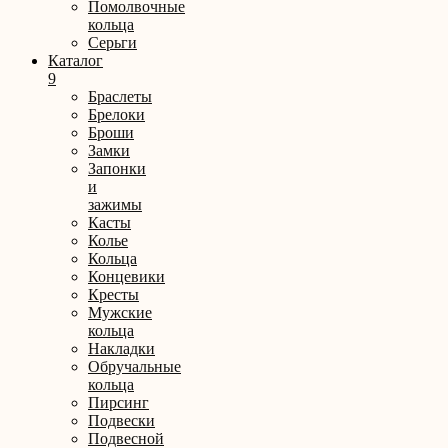
Помолвочные
кольца
Серьги
Каталог
9
Браслеты
Брелоки
Броши
Замки
Запонки
и
зажимы
Касты
Колье
Кольца
Концевики
Кресты
Мужские
кольца
Накладки
Обручальные
кольца
Пирсинг
Подвески
Подвесной