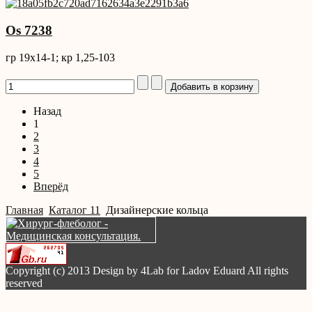
Os 7238
гр 19x14-1; кр 1,25-103
Назад
1
2
3
4
5
Вперёд
Главная
Каталог 11
Дизайнерские кольца
Copyright (c) 2013 Design by 4Lab for Ladov Eduard All rights
reserved