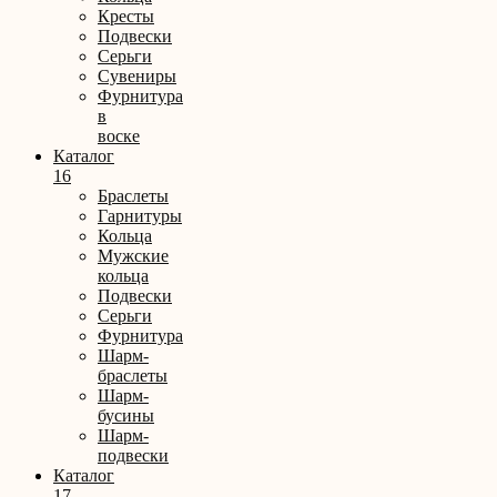
Кресты
Подвески
Серьги
Сувениры
Фурнитура
в
воске
Каталог
16
Браслеты
Гарнитуры
Кольца
Мужские
кольца
Подвески
Серьги
Фурнитура
Шарм-
браслеты
Шарм-
бусины
Шарм-
подвески
Каталог
17