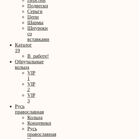
Перстни
Подвески
Серьги
Цепи
Шармы
Шнуроки
со
вставками
Каталог
19
В_работе!
Обручальные
кольца
VIP
1
VIP
2
VIP
3
Русь
православная
Кольца
Концевики
Русь
православная