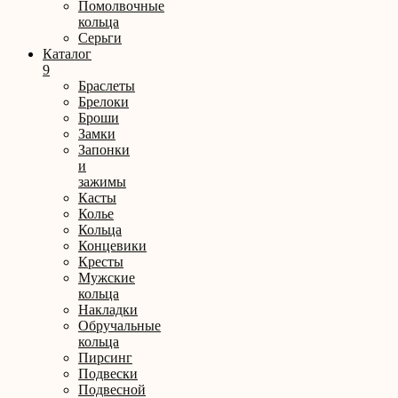
Помолвочные
кольца
Серьги
Каталог
9
Браслеты
Брелоки
Броши
Замки
Запонки
и
зажимы
Касты
Колье
Кольца
Концевики
Кресты
Мужские
кольца
Накладки
Обручальные
кольца
Пирсинг
Подвески
Подвесной