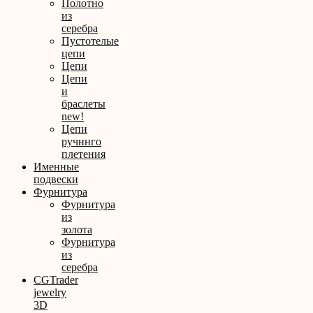
Полотно
из
серебра
Пустотелые
цепи
Цепи
Цепи
и
браслеты
new!
Цепи
ручннго
плетения
Именные
подвески
Фурнитура
Фурнитура
из
золота
Фурнитура
из
серебра
CGTrader
jewelry
3D