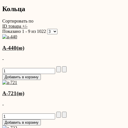
Кольца
Сортировать по
ID товара +/-
Показано 1 - 9 из 1022
A-440(ю)
-
A-721(ю)
-