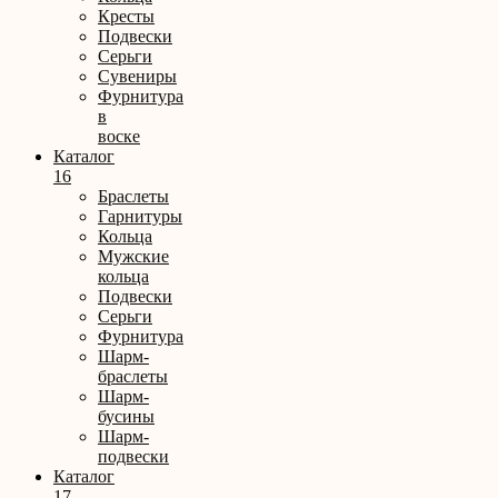
Кресты
Подвески
Серьги
Сувениры
Фурнитура
в
воске
Каталог
16
Браслеты
Гарнитуры
Кольца
Мужские
кольца
Подвески
Серьги
Фурнитура
Шарм-
браслеты
Шарм-
бусины
Шарм-
подвески
Каталог
17