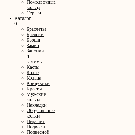
Помолвочные
кольца
Серьги
Каталог
9
Браслеты
Брелоки
Броши
Замки
Запонки
и
зажимы
Касты
Колье
Кольца
Концевики
Кресты
Мужские
кольца
Накладки
Обручальные
кольца
Пирсинг
Подвески
Подвесной