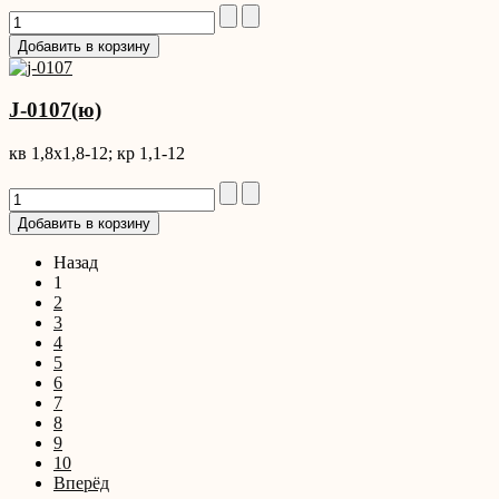
J-0107(ю)
кв 1,8x1,8-12; кр 1,1-12
Назад
1
2
3
4
5
6
7
8
9
10
Вперёд