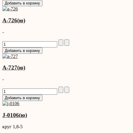
A-726(ю)
-
A-727(ю)
-
J-0106(ю)
круг 1,8-5