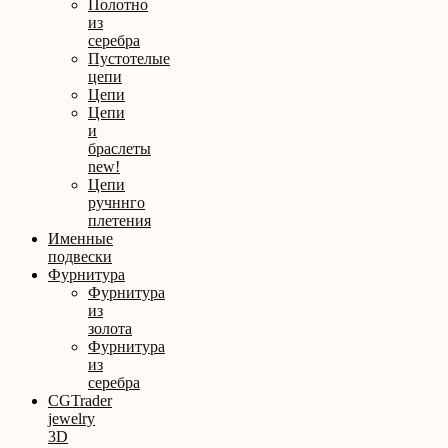
Полотно
из
серебра
Пустотелые
цепи
Цепи
Цепи
и
браслеты
new!
Цепи
ручннго
плетения
Именные
подвески
Фурнитура
Фурнитура
из
золота
Фурнитура
из
серебра
CGTrader
jewelry
3D