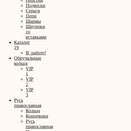
Перстни
Подвески
Серьги
Цепи
Шармы
Шнуроки
со
вставками
Каталог
19
В_работе!
Обручальные
кольца
VIP
1
VIP
2
VIP
3
Русь
православная
Кольца
Концевики
Русь
православная